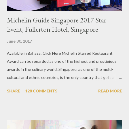
Michelin Guide Singapore 2017 Star
Event, Fullerton Hotel, Singapore
June 30, 2017
Available in Bahasa: Click Here Michelin Starred Restaurant
Award can be regarded as one of the highest and prestigious
awards in the culinary world. Singapore, as one of the multi-
cultural and ethnic countries, is the only country that gets a
Michelin Award in Southeast Asia this time. This year became
SHARE
128 COMMENTS
READ MORE
the second year for Singapore to get a Michelin Award. Michelin
Guide Restaurant itself is divided into several categories.
Ranging from Restaurants that chosen into the Michelin Guide
Recommendation category, Bib Gourmand, and 1, 2 and 3
Michelin Starred Restaurant. By 2016, there are a total of 29