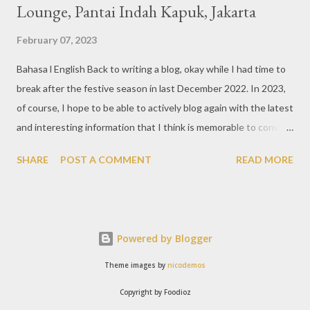
Lounge, Pantai Indah Kapuk, Jakarta
February 07, 2023
Bahasa l English Back to writing a blog, okay while I had time to
break after the festive season in last December 2022. In 2023,
of course, I hope to be able to actively blog again with the latest
and interesting information that I think is memorable to convey.
So like this bar that just opened in the Pantai Indah Kapuk area
SHARE
POST A COMMENT
READ MORE
of Jakarta. Phoenix Gastrobar, a new concept presented by
HWG, is one of the newest brands by the pioneers in the
restaurant, bar, and club industry today. Next to each other
between the two clubs presented before, are Tiger & Dragon
Powered by Blogger
Bar. The concept offered at Phoenix is completely different
from previous HWG outlets. First I'll say the interior is
Theme images by
nicodemos
absolutely stunning, with 3 story bar & lounge with stairs that
Copyright by Foodioz
reminds me of Hogwarts, the school in the Harry Potter movies.