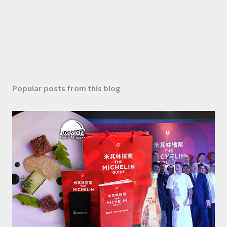
e
n
t
Popular posts from this blog