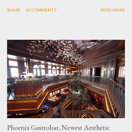
themed cafes. One of them is Unicorn Cafe. Located in the
SHARE
65 COMMENTS
READ MORE
downtown area making it within easy reach. This cafe is quite
popular lately among the teenager and even foreign tourists.
Built with a pink interior and unicorn ornaments that are one of
the imaginary animal characters in the entire cafe. The space is
not too broad, but visitors will still be pampered with a really
unique cafe interior. Also equipped with brightly colored
couches such as blue and pink, then the number of unicorn dolls
with various sizes ready to accompany us. The menu offered
also follows the concept presented. There are various desserts
are beautiful and interesting, then cool drinks with tempting
colors and do not miss also available some kind o...
Phoenix Gastrobar, Newest Aesthetic