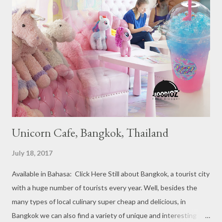
Michelin Starred divided into categories respectively. For the
year 2017, emerging several new restaurants, so the total who
won the award as many as 38 restaurants. Eleven names of new
restaurants that are included in the 1 Michelin star are : 1. Braci
at Boat Quay, 2. Cheek by Jowl in Boon Tat Street, 3. Chef
Kang’s in Mackenzie Road, 4. Garibaldi...
Unicorn Cafe, Bangkok, Thailand
July 18, 2017
Available in Bahasa: Click Here Still about Bangkok, a tourist city
with a huge number of tourists every year. Well, besides the
many types of local culinary super cheap and delicious, in
Bangkok we can also find a variety of unique and interesting